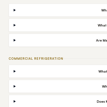
Whi
What 
Are Ma
COMMERCIAL REFRIGERATION
What
Wh
Does M