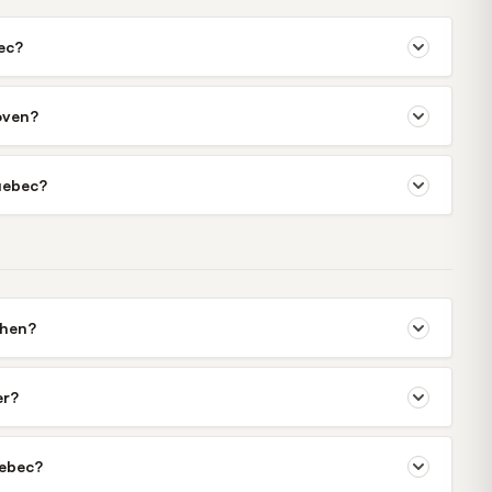
ec?
oven?
uebec?
chen?
er?
uebec?