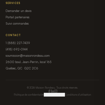
SERVICES
Demander un devis
Portail partenaires
Suivi commandes
CONTACT
1 (888) 227-7439
(418) 692-0144
soumission@maisonrondeau.com
2600 boul. Jean-Perrin, local 165
Québec, QC G2C 2C6
© 2026 Maison Rondeau. Tous droits réservés.
Politique de confidentialité
Gérer mes témoins
Conditions d'utilisation