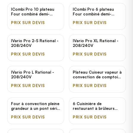
208V, 17 kW
ICombi Pro 10 plateau
ICombi Pro 6 plateau
Four combiné demi-
Four combiné demi-
grandeur électrique
grandeur électrique
PRIX SUR DEVIS
PRIX SUR DEVIS
Rational - 208/240V, 3
Rational - 208/240V, 3
Phase
Phase
IVario Pro 2-S Rational -
IVario Pro XL Rational -
208/240V
208/240V
PRIX SUR DEVIS
PRIX SUR DEVIS
IVario Pro L Rational -
Plateau Cuiseur vapeur à
208/240V
convection de comptoir
électrique Cleveland
PRIX SUR DEVIS
PRIX SUR DEVIS
22CET6.1 - 208V, 3
Phase, 12 kW
Four à convection pleine
6 Cuisinière de
grandeur à un pont série
restaurant à brûleurs
Summit électrique
scellés série Sentry
PRIX SUR DEVIS
PRIX SUR DEVIS
Garland US Range
électrique avec four
SUME-100 - 208V, 3
standard Garland SS686
Phase, 10.4 kW
- 208V, 3 Phase, 19 kW