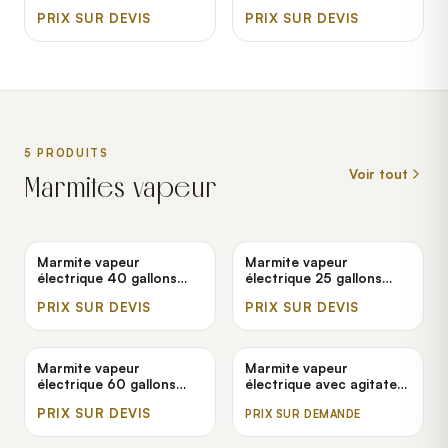
LG400-2
AutoFry MTI-40C
PRIX SUR DEVIS
PRIX SUR DEVIS
5
PRODUIT
S
Voir tout
Marmites vapeur
Marmite vapeur
Marmite vapeur
électrique 40 gallons
électrique 25 gallons
stationnaire Cleveland
stationnaire Cleveland
PRIX SUR DEVIS
PRIX SUR DEVIS
KEL-40
KEL-25
Marmite vapeur
Marmite vapeur
électrique 60 gallons
électrique avec agitateur
stationnaire Cleveland
100 gallons basculante
PRIX SUR DEVIS
PRIX SUR DEMANDE
KEL-60
Cleveland MKEL-100-T