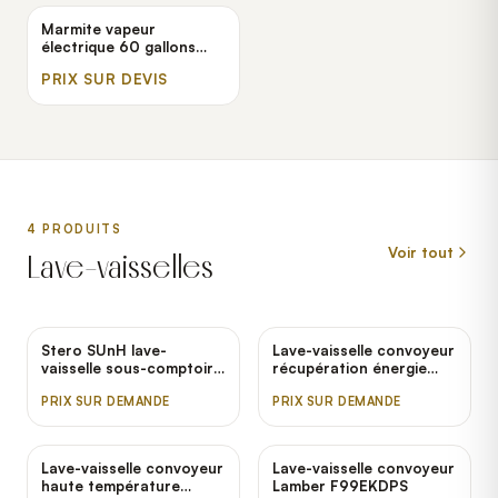
Marmite vapeur
électrique 60 gallons
basculante Cleveland
PRIX SUR DEVIS
KEL-60TSH
4
PRODUIT
S
Voir tout
Lave-vaisselles
Stero SUnH lave-
Lave-vaisselle convoyeur
vaisselle sous-comptoir
récupération énergie
eau chaude 208 Hobart
monobac Hobart
PRIX SUR DEMANDE
PRIX SUR DEMANDE
CLPS66EN-EGR
Lave-vaisselle convoyeur
Lave-vaisselle convoyeur
haute température
Lamber F99EKDPS