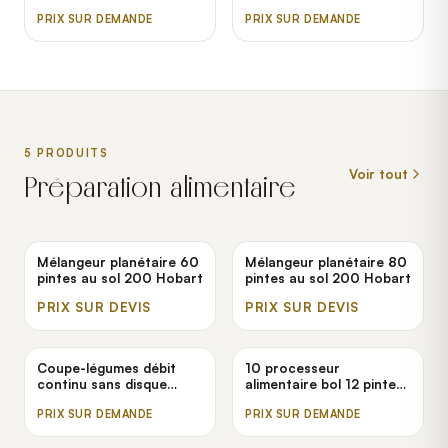
Hobart CL44E
PRIX SUR DEMANDE
PRIX SUR DEMANDE
5
PRODUIT
S
Voir tout
Préparation alimentaire
Mélangeur planétaire 60
Mélangeur planétaire 80
pintes au sol 200 Hobart
pintes au sol 200 Hobart
PRIX SUR DEVIS
PRIX SUR DEVIS
Coupe-légumes débit
10 processeur
continu sans disque
alimentaire bol 12 pintes
Robot Coupe CL50E
208 Robot Coupe
PRIX SUR DEMANDE
PRIX SUR DEMANDE
BLIXER