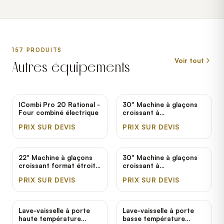
157
PRODUIT
S
Voir tout
Autres équipements
ICombi Pro 20 Rational -
30" Machine à glaçons
Four combiné électrique
croissant à
refroidissement par air
PRIX SUR DEVIS
PRIX SUR DEVIS
Hoshizaki KM-901MAJ -
950 lb.
22" Machine à glaçons
30" Machine à glaçons
croissant format étroit à
croissant à
refroidissement par air
refroidissement par air
PRIX SUR DEVIS
PRIX SUR DEVIS
Hoshizaki KM-520MAJ -
Hoshizaki KM-1340MAJ -
556 lb.
208-230V; 1 Phase; 1275
lb.
Lave-vaisselle à porte
Lave-vaisselle à porte
haute température
basse température