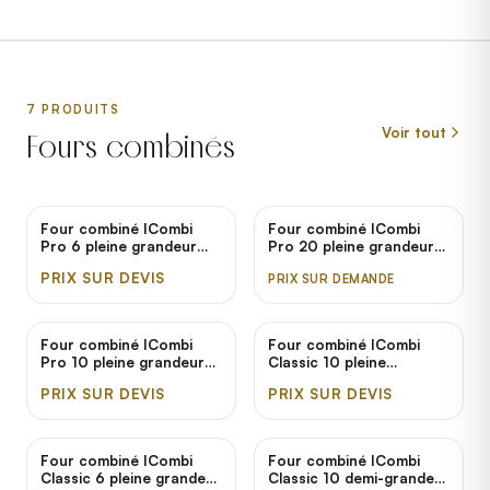
7
PRODUIT
S
Voir tout
Fours combinés
Four combiné ICombi
Four combiné ICombi
Pro 6 pleine grandeur
Pro 20 pleine grandeur
électrique Rational -
gaz naturel Rational -
PRIX SUR DEVIS
PRIX SUR DEMANDE
208/240V, 3 Phases
208/240V, 3 Phases
Four combiné ICombi
Four combiné ICombi
Pro 10 pleine grandeur
Classic 10 pleine
électrique Rational -
grandeur gaz propane
PRIX SUR DEVIS
PRIX SUR DEVIS
208/240V, 3 Phases
Rational - 208/240V, 3
Phases
Four combiné ICombi
Four combiné ICombi
Classic 6 pleine grandeur
Classic 10 demi-grandeur