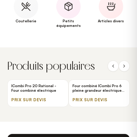
Coutellerie
Petits
Articles divers
équipements
Produits populaires
ICombi Pro 20 Rational -
Four combiné ICombi Pro 6
F
Four combiné électrique
pleine grandeur électrique
p
Rational - 208/240V, 3
R
PRIX SUR DEVIS
Phases
PRIX SUR DEVIS
P
P