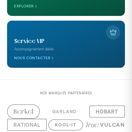
EXPLORER
Service VIP
Accompagnement dédié
NOUS CONTACTER
NOS MARQUES PARTENAIRES
Berkel
HOBART
GARLAND
True
VULCAN
RATIONAL
KOOL·IT