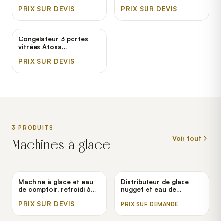
MCF8721GR
PRIX SUR DEVIS
PRIX SUR DEVIS
Congélateur 3 portes
vitrées Atosa
MCF8728GR
PRIX SUR DEVIS
3
PRODUIT
S
Voir tout
Machines à glace
Machine à glace et eau
Distributeur de glace
de comptoir, refroidi à
nugget et eau de
l'air Hoshizaki DCM-
comptoir Resolute
PRIX SUR DEVIS
PRIX SUR DEMANDE
271BAH
CDIW220