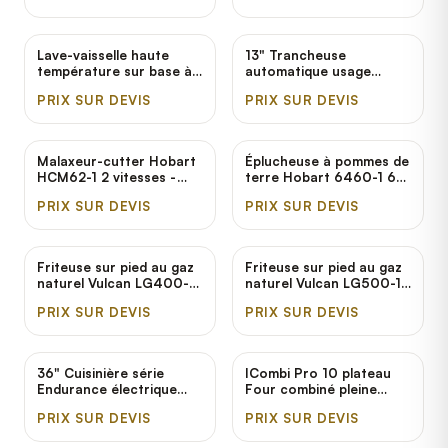
Lave-vaisselle haute
13" Trancheuse
température sur base à
automatique usage
porte électrique avec
intensif avec
PRIX SUR DEVIS
PRIX SUR DEVIS
chauffe-eau d'appoint
verrouillages et lame
Hobart AM16-BAS-2 -
amovible Hobart HS9-1 -
208-240V, 3 Phase
1/2 hp
Malaxeur-cutter Hobart
Éplucheuse à pommes de
HCM62-1 2 vitesses -
terre Hobart 6460-1 60
240V, 3 Phase, 2 hp
lb - 120V, 1 hp
PRIX SUR DEVIS
PRIX SUR DEVIS
Friteuse sur pied au gaz
Friteuse sur pied au gaz
naturel Vulcan LG400-1
naturel Vulcan LG500-1
45-50 lb - 120,000 BTU
65-70 lb - 150,000 BTU
PRIX SUR DEVIS
PRIX SUR DEVIS
36" Cuisinière série
ICombi Pro 10 plateau
Endurance électrique
Four combiné pleine
avec 6 plaques
grandeur électrique
PRIX SUR DEVIS
PRIX SUR DEVIS
françaises et base four
Rational - 208/240V, 3
Vulcan EV36S-6FP208 -
Phase