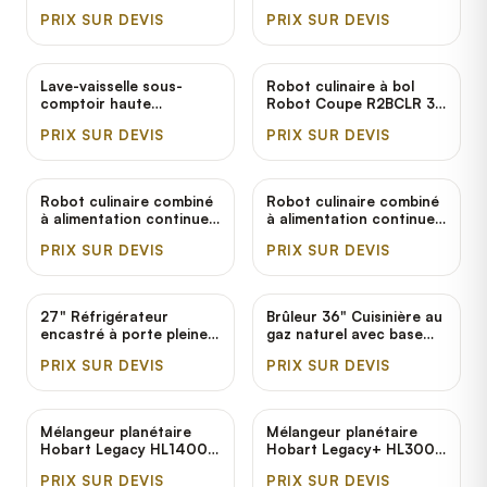
électrique avec chauffe-
Ecoline by Hobart EDL-1
PRIX SUR DEVIS
PRIX SUR DEVIS
eau d'appoint Ecoline by
- 120V
Hobart EDH-1 - 208-
240V
Lave-vaisselle sous-
Robot culinaire à bol
comptoir haute
Robot Coupe R2BCLR 3 L
température Ecoline by
- 1 hp
PRIX SUR DEVIS
PRIX SUR DEVIS
Hobart EUH-1 - 208-
240V
Robot culinaire combiné
Robot culinaire combiné
à alimentation continue,
à alimentation continue,
bol transparent, 2
bol en acier inoxydable, 2
PRIX SUR DEVIS
PRIX SUR DEVIS
disques, avec Robot
disques, avec Robot
Coupe R2NCLR - 1 hp
Coupe R2N - 1 hp
27" Réfrigérateur
Brûleur 36" Cuisinière au
encastré à porte pleine
gaz naturel avec base
en acier inoxydable True
four standard Vulcan
PRIX SUR DEVIS
PRIX SUR DEVIS
TS-23-HC
36S-6BN - 215,000 BTU
Mélangeur planétaire
Mélangeur planétaire
Hobart Legacy HL1400-
Hobart Legacy+ HL300 -
1STD - 240V, 3 Phase, 5
120V, 3/4 hp
PRIX SUR DEVIS
PRIX SUR DEVIS
hp