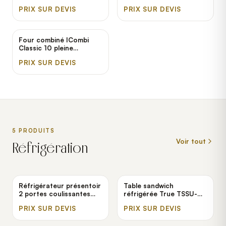
électrique Rational -
électrique Rational -
PRIX SUR DEVIS
PRIX SUR DEVIS
208/240V, 3 Phases
208/240V, 3 Phases
Four combiné ICombi
Classic 10 pleine
grandeur électrique
PRIX SUR DEVIS
Rational - 208/240V, 3
Phases, B
5
PRODUIT
S
Voir tout
Réfrigération
Réfrigérateur présentoir
Table sandwich
2 portes coulissantes
réfrigérée True TSSU-
vitrées True GDM-41
48-12-HC
PRIX SUR DEVIS
PRIX SUR DEVIS