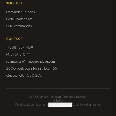
SERVICES
Demander un devis
Portail partenaires
Suivi commandes
CONTACT
1 (888) 227-7439
(418) 692-0144
soumission@maisonrondeau.com
2600 boul. Jean-Perrin, local 165
Québec, QC G2C 2C6
© 2026 Maison Rondeau. Tous droits réservés.
Politique de confidentialité
Gérer mes témoins
Conditions d'utilisation