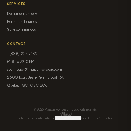
SERVICES
Demander un devis
Portail partenaires
Suivi commandes
CONTACT
1 (888) 227-7439
(418) 692-0144
soumission@maisonrondeau.com
2600 boul. Jean-Perrin, local 165
Québec, QC G2C 2C6
© 2026 Maison Rondeau. Tous droits réservés.
Politique de confidentialité
Gérer mes témoins
Conditions d'utilisation