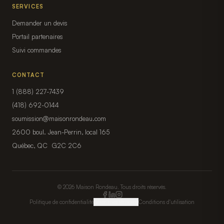
SERVICES
Demander un devis
Portail partenaires
Suivi commandes
CONTACT
1 (888) 227-7439
(418) 692-0144
soumission@maisonrondeau.com
2600 boul. Jean-Perrin, local 165
Québec, QC G2C 2C6
© 2026 Maison Rondeau. Tous droits réservés.
Politique de confidentialité
Gérer mes témoins
Conditions d'utilisation