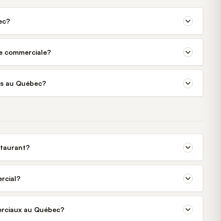
ec?
ne commerciale?
rés au Québec?
staurant?
rcial?
merciaux au Québec?