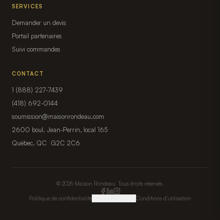
SERVICES
Demander un devis
Portail partenaires
Suivi commandes
CONTACT
1 (888) 227-7439
(418) 692-0144
soumission@maisonrondeau.com
2600 boul. Jean-Perrin, local 165
Québec, QC G2C 2C6
© 2026 Maison Rondeau. Tous droits réservés.
Politique de confidentialité
Gérer mes témoins
Conditions d'utilisation