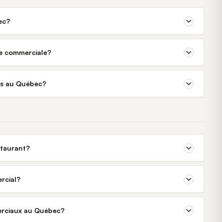
ec?
ne commerciale?
rés au Québec?
staurant?
rcial?
merciaux au Québec?