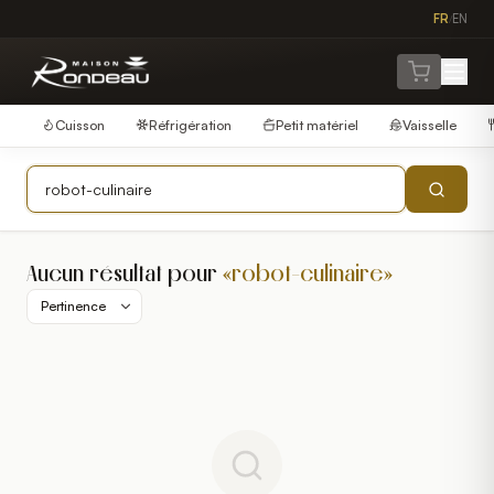
FR
EN
/
Cuisson
Réfrigération
Petit matériel
Vaisselle
Aucun résultat pour
«
robot-culinaire
»